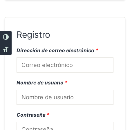
Registro
Alternar alto contraste
Dirección de correo electrónico
*
Alternar tamaño de letra
Nombre de usuario
*
Contraseña
*