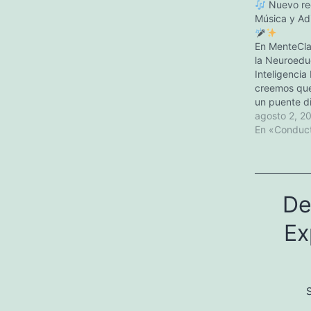
Nuevo rec
Música y Adi
En MenteCla
la Neuroedu
Inteligencia
creemos que
un puente di
memoria, la
agosto 2, 2
alegría comp
En «Conduc
hemos cread
especial par
adultos may
y Adivina l
De
juego que e
y el…
Ex
S