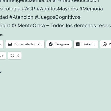
l #inteligenciaemocional #neuroeducacion
sicologia #ACP #AdultosMayores #Memoria
idad #Atención #JuegosCognitivos
ight © MenteClara – Todos los derechos reser
o:
s
Correo electrónico
Telegram
LinkedIn
W
ok
X
o: