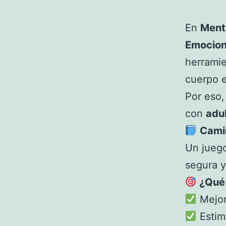
En
Mente
Emocion
herramie
cuerpo e
Por eso,
con
adu
Cami
Un jueg
segura y
¿Qué 
Mejora
Estimu