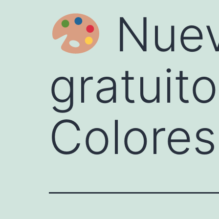
Nuev
gratuit
Colore