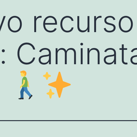
o recurso
o: Caminat
s