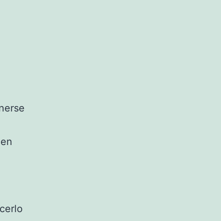
enerse
 en
cerlo