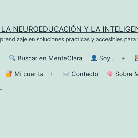
LA NEUROEDUCACIÓN Y LA INTELIGE
ndizaje en soluciones prácticas y accesibles para fa
a
Buscar en MenteClara
Soy…
Abrir
el
Mi cuenta
Contacto
Sobre M
brir
Abrir
men
el
Abrir
enú
menú
el
menú