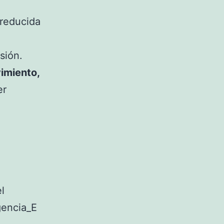
 reducida
sión.
imiento,
er
l
gencia_E