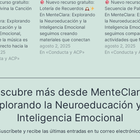
urso gratuito:
Nuevo recurso gratuito:
Nuevo recurso 
vina la Canción
Lotería de Recuerdos
Secuencia de Pa
En MenteClara: Explorando
En MenteClara: 
ra: Explorando
la Neuroeducación y la
la Neuroeducació
cación y la
Inteligencia Emocional
Inteligencia Emoc
 Emocional,
seguimos creando
seguimos compar
 la música es
materiales que conectan
actividades que 
recto hacia la
emociones, memoria y
agosto 2, 2025
la mente y las e
agosto 2, 2025
s emociones y la
025
bienestar.Hoy te
En «Conducta y ACP»
cada etapa de la
En «Conducta y
artida.Por eso,
ta y ACP»
presentamos un recurso
te presentamos u
o un recurso
especial para trabajar con
simple pero muy
a trabajar con
adultos mayores:
Lotería
para trabajar con
ores:
Música
de RecuerdosUn juego
mayores:
Secu
a CanciónUn
diseñado para:
Estimular
PalabrasUn recur
scubre más desde MenteClar
stimula la mente
la memoria autobiográfica.
para:
Estimular
Fomentar la conversación
concentración.
plorando la Neuroeducación y
y la socialización.
Traer al
presente recuerdos
Inteligencia Emocional
cargados…
uscríbete y recibe las últimas entradas en tu correo electrónico