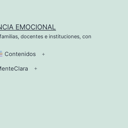
NCIA EMOCIONAL
milias, docentes e instituciones, con
Contenidos
Abrir
el
enteClara
Abrir
ú
menú
el
menú