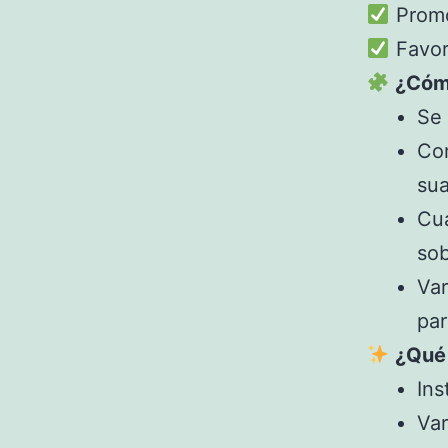
Promov
Favore
¿Cómo
Se 
Con
sua
Cua
sob
Var
par
¿Qué 
Ins
Var