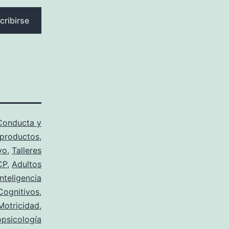
cribirse
Conducta y
oproductos
,
yo
,
Talleres
CP
,
Adultos
Inteligencia
Cognitivos
,
Motricidad
,
psicología