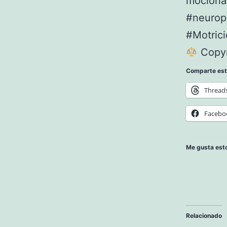
mociona
#neurop
#Motric
Copyr
Comparte est
Thread
Facebo
Me gusta est
Relacionado