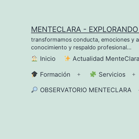
Saltar
al
contenido
MENTECLARA - EXPLORANDO 
transformamos conducta, emociones y apre
conocimiento y respaldo profesional…
Inicio
Actualidad MenteClar
Formación
Servicios
Abrir
A
el
el
OBSERVATORIO MENTECLARA
menú
m