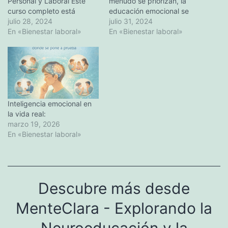
Personal y Laboral Este
menudo se priorizan, la
curso completo está
educación emocional se
diseñado para
julio 28, 2024
pasa por alto. Sin
julio 31, 2024
proporcionarte
En «Bienestar laboral»
embargo, no invertir en
En «Bienestar laboral»
herramientas prácticas y
nuestra educación
conocimientos profundos
emocional puede tener
que podrás aplicar en tu
profundas implicaciones en
vida diaria. Aprenderás a
nuestra vida personal y
manejar el estrés, mejorar
laboral. Este artículo
tus relaciones y potenciar
explora las consecuencias
tu rendimiento en el
de esta omisión y ofrece
Inteligencia emocional en
trabajo. Contenidos del
soluciones…
la vida real:
Curso:…
marzo 19, 2026
En «Bienestar laboral»
Descubre más desde
MenteClara - Explorando la
Neuroeducación y la