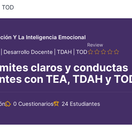
TOD
ión Y La Inteligencia Emocional
Review
|
Desarrollo Docente
|
TDAH
|
TOD
ímites claros y conductas
antes con TEA, TDAH y TO
ón
0 Cuestionarios
24 Estudiantes