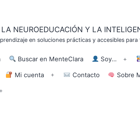
LA NEUROEDUCACIÓN Y LA INTELIGE
ndizaje en soluciones prácticas y accesibles para fa
a
Buscar en MenteClara
Soy…
Abrir
el
Mi cuenta
Contacto
Sobre M
brir
Abrir
men
el
Abrir
enú
menú
el
menú