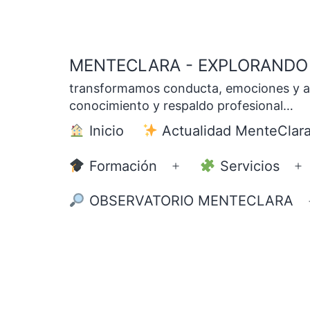
Saltar
al
contenido
MENTECLARA - EXPLORANDO 
transformamos conducta, emociones y apre
conocimiento y respaldo profesional…
Inicio
Actualidad MenteClar
Formación
Servicios
Abrir
A
el
el
OBSERVATORIO MENTECLARA
menú
m