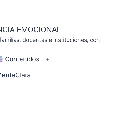
NCIA EMOCIONAL
milias, docentes e instituciones, con
Contenidos
Abrir
el
enteClara
Abrir
ú
menú
el
menú