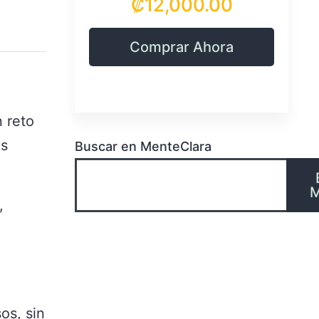
₡12,000.00
Comprar Ahora
 reto
es
Buscar en MenteClara
M
,
a
os, sin