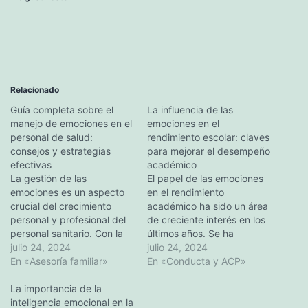
Relacionado
Guía completa sobre el
La influencia de las
manejo de emociones en el
emociones en el
personal de salud:
rendimiento escolar: claves
consejos y estrategias
para mejorar el desempeño
efectivas
académico
La gestión de las
El papel de las emociones
emociones es un aspecto
en el rendimiento
crucial del crecimiento
académico ha sido un área
personal y profesional del
de creciente interés en los
personal sanitario. Con la
últimos años. Se ha
pandemia en curso y otros
julio 24, 2024
demostrado que las
julio 24, 2024
retos en el ámbito
En «Asesoría familiar»
emociones positivas, como
En «Conducta y ACP»
sanitario, es esencial que
la satisfacción, el orgullo y
las enfermeras dispongan
La importancia de la
el reconocimiento, tienen
de técnicas eficaces para
inteligencia emocional en la
un impacto significativo en