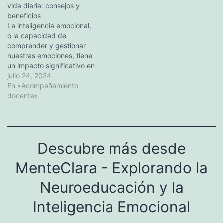
gestionar sus emociones y
vida diaria: consejos y
la capacidad de los
sentimientos. Esta
beneficios
estudiantes para
completa guía
La inteligencia emocional,
completar tareas, resolver
proporcionará a las…
o la capacidad de
problemas…
comprender y gestionar
nuestras emociones, tiene
un impacto significativo en
nuestra vida cotidiana. En
julio 24, 2024
este artículo, exploraremos
En «Acompañamiento
la importancia de la
docente»
inteligencia emocional en
las situaciones cotidianas y
proporcionaremos
consejos para desarrollar
Descubre más desde
esta valiosa habilidad.
Desde la gestión de
MenteClara - Explorando la
conflictos y el
establecimiento…
Neuroeducación y la
Inteligencia Emocional