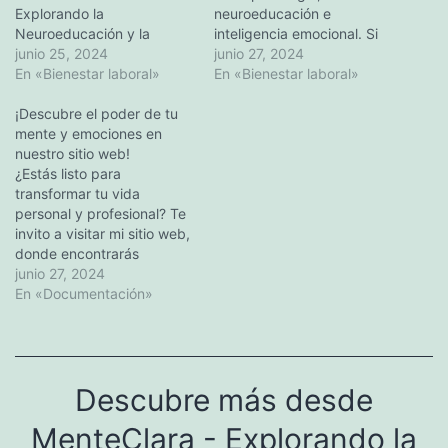
Explorando la
neuroeducación e
Neuroeducación y la
inteligencia emocional. Si
Inteligencia Emocional En
junio 25, 2024
buscas mejorar tus
junio 27, 2024
MenteClara: Explorando la
En «Bienestar laboral»
habilidades y adquirir
En «Bienestar laboral»
Neuroeducación y la
conocimientos que
Inteligencia Emocional,
¡Descubre el poder de tu
marquen la diferencia,
fusionamos la ciencia de la
mente y emociones en
¡nuestros contenidos son
inteligencia emocional, la
nuestro sitio web!
para ti! Visítanos en Mente
neuroeducación y la
¿Estás listo para
Clara Formación y
neuropsicología para
transformar tu vida
encuentra programas
transformar su ambiente
personal y profesional? Te
diseñados por expertos
laboral y elevar la
invito a visitar mi sitio web,
para potenciar tu
productividad y eficiencia
donde encontrarás
desarrollo personal y
de su…
recursos exclusivos y
junio 27, 2024
profesional. Aprende a
servicios especializados en
En «Documentación»
comprender mejor…
Inteligencia Emocional,
Neuroeducación y
Neuropsicología. ¿Qué
encontrarás en nuestro
Descubre más desde
sitio web? Información
detallada sobre nuestros
MenteClara - Explorando la
servicios: Aprende cómo