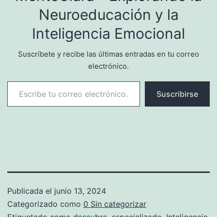
nuestro enfoque integral
Neuroeducación y la
puede ayudarte a superar
la…
Inteligencia Emocional
Suscríbete y recibe las últimas entradas en tu correo
electrónico.
Escribe tu correo electrónico…
Suscribirse
Publicada el
junio 13, 2024
Categorizado como
0 Sin categorizar