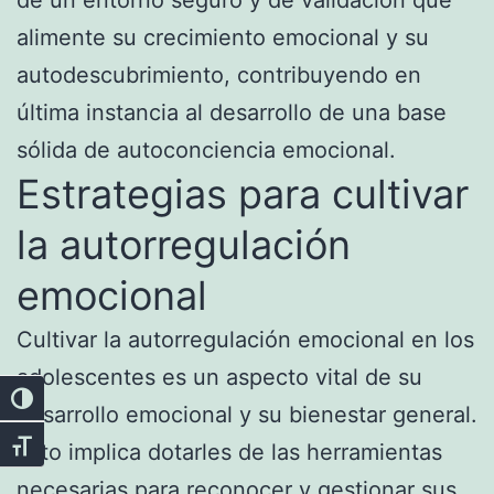
alimente su crecimiento emocional y su
autodescubrimiento, contribuyendo en
última instancia al desarrollo de una base
sólida de autoconciencia emocional.
Estrategias para cultivar
la autorregulación
emocional
Cultivar la autorregulación emocional en los
adolescentes es un aspecto vital de su
Alternar alto contraste
desarrollo emocional y su bienestar general.
Esto implica dotarles de las herramientas
Alternar tamaño de letra
necesarias para reconocer y gestionar sus