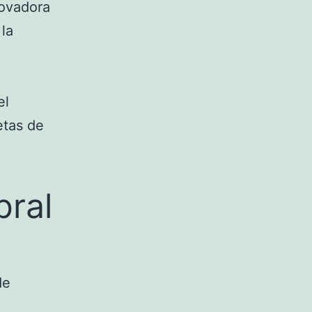
novadora
la
el
etas de
a
bral
de