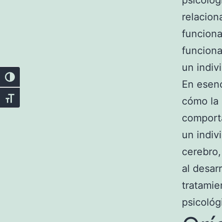
psicolog
relacion
funciona
funciona
un indiv
Alternar alto contraste
En esenc
cómo la 
Alternar tamaño de letra
comporta
un indiv
cerebro,
al desar
tratamie
psicológ