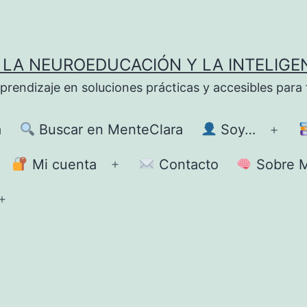
LA NEUROEDUCACIÓN Y LA INTELIGE
ndizaje en soluciones prácticas y accesibles para fa
a
Buscar en MenteClara
Soy…
Abrir
el
Mi cuenta
Contacto
Sobre M
brir
Abrir
men
el
Abrir
enú
menú
el
menú