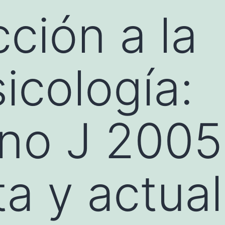
cción a la
icología:
ano J 2005
a y actual