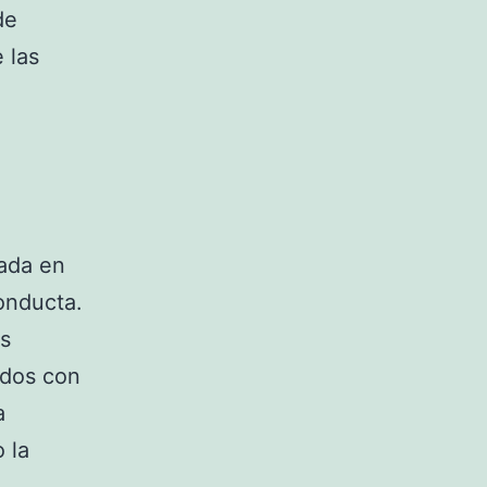
de
 las
rada en
conducta.
s
ados con
a
 la