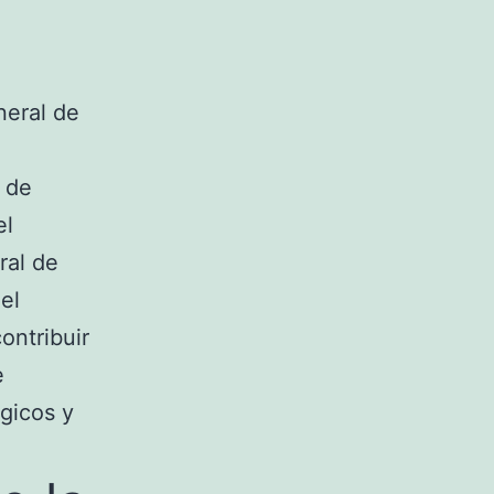
neral de
 de
el
ral de
el
ontribuir
e
gicos y