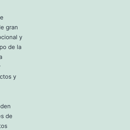
de
de gran
ocional y
po de la
a
y
ctos y
eden
es de
tos