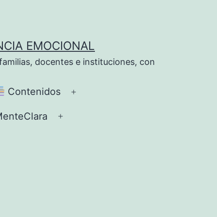
NCIA EMOCIONAL
milias, docentes e instituciones, con
Contenidos
Abrir
el
enteClara
Abrir
ú
menú
el
menú