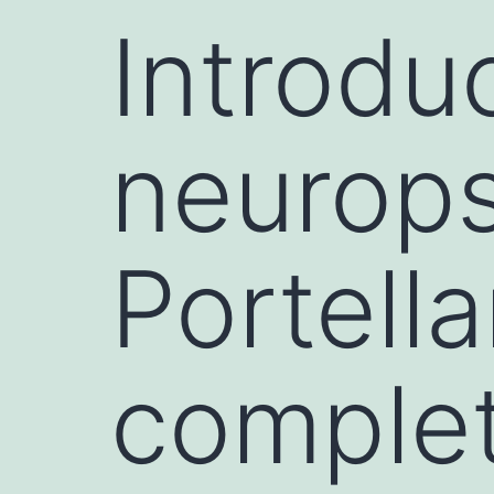
Introdu
neurops
Portell
complet