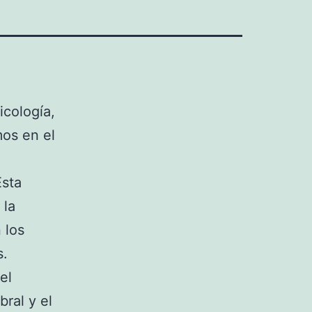
icología,
os en el
Esta
 la
 los
s.
el
ral y el