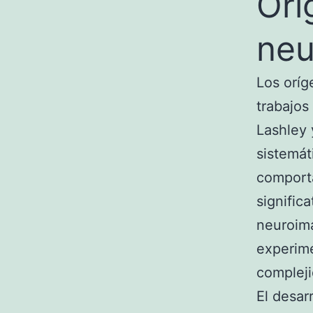
Orí
neu
Los oríg
trabajos
Lashley 
sistemát
comport
signific
neuroima
experime
complej
El desar