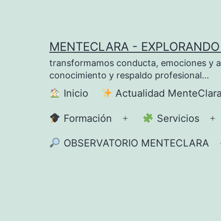
Saltar
al
contenido
MENTECLARA - EXPLORANDO 
transformamos conducta, emociones y apre
conocimiento y respaldo profesional…
Inicio
Actualidad MenteClar
Formación
Servicios
Abrir
A
el
el
OBSERVATORIO MENTECLARA
menú
m