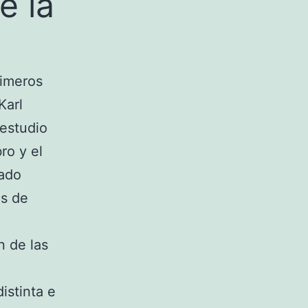
e la
rimeros
Karl
 estudio
ro y el
nado
as de
n de las
istinta e