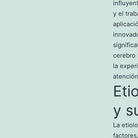
influyen
y el tra
aplicaci
innovado
signific
cerebro 
la exper
atención
Eti
y s
La etiol
factores