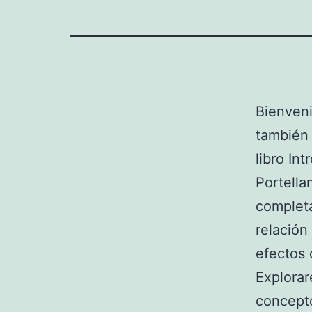
Bienveni
también
libro In
Portella
completa
relación
efectos 
Explorar
concepto