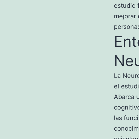
estudio 
mejorar 
personas
Ent
Neu
La Neuro
el estud
Abarca 
cognitiv
las func
conocimi