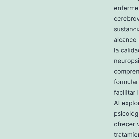
enferme
cerebrov
sustanci
alcance 
la calid
neuropsi
comprend
formular
facilitar
Al explo
psicológ
ofrecer 
tratamie