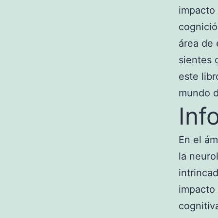
impacto 
cognició
área de 
sientes 
este lib
mundo d
Inf
En el ám
la neuro
intrinca
impacto 
cognitiv