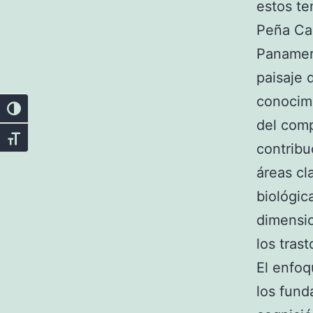
estos te
Peña Cas
Panameri
paisaje 
conocimi
Alternar alto contraste
del comp
Alternar tamaño de letra
contribu
áreas cl
biológic
dimensio
los tras
El enfoq
los fund