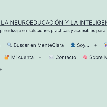
LA NEUROEDUCACIÓN Y LA INTELIGE
ndizaje en soluciones prácticas y accesibles para fa
a
Buscar en MenteClara
Soy…
Abrir
el
Mi cuenta
Contacto
Sobre M
brir
Abrir
men
el
Abrir
enú
menú
el
menú