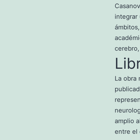
Casanova
integrar
ámbitos,
académic
cerebro,
Lib
La obra
publicad
represen
neurolog
amplio a
entre el