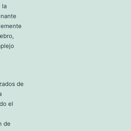
 la
inante
plemente
rebro,
plejo
azados de
a
do el
n de