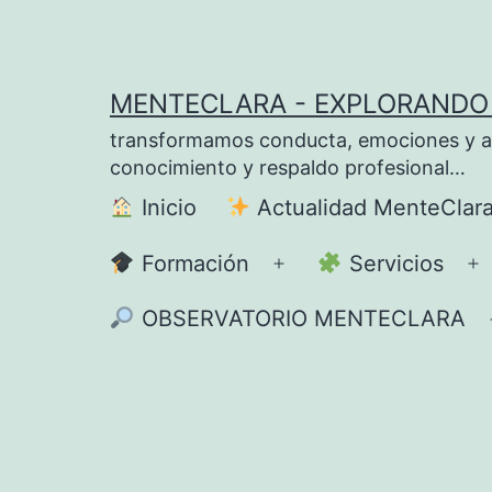
Saltar
al
contenido
MENTECLARA - EXPLORANDO 
transformamos conducta, emociones y apre
conocimiento y respaldo profesional…
Inicio
Actualidad MenteClar
Formación
Servicios
Abrir
A
el
el
OBSERVATORIO MENTECLARA
menú
m