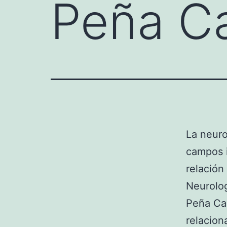
Peña C
La neuro
campos i
relación
Neurolog
Peña Cas
relacion