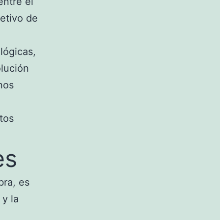
entre el
jetivo de
lógicas,
olución
nos
tos
es
bra, es
y la