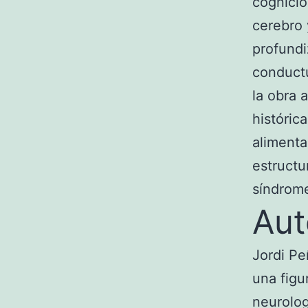
cognició
cerebro 
profundi
conductu
la obra 
históric
alimenta
estructu
síndrom
Aut
Jordi Pe
una figu
neurolog