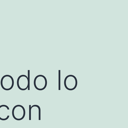
todo lo
 con