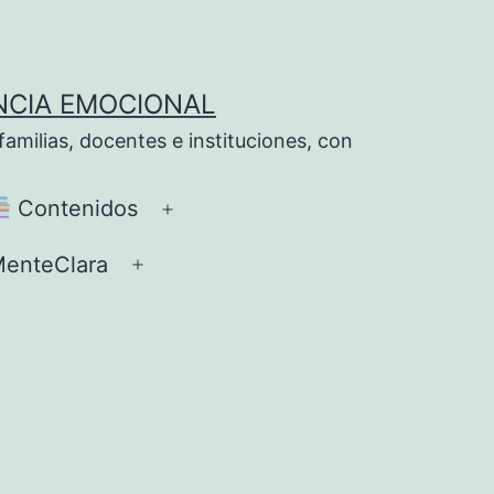
NCIA EMOCIONAL
milias, docentes e instituciones, con
Contenidos
Abrir
el
enteClara
Abrir
ú
menú
el
menú