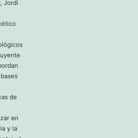
, Jordi
a
cético
ológicos
luyente
abordan
 bases
cas de
izar en
a y la