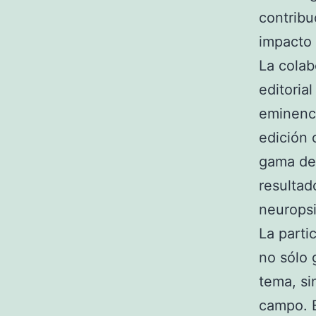
contribu
impacto 
La colab
editoria
eminenci
edición 
gama de 
resultad
neuropsi
La parti
no sólo 
tema, si
campo. E