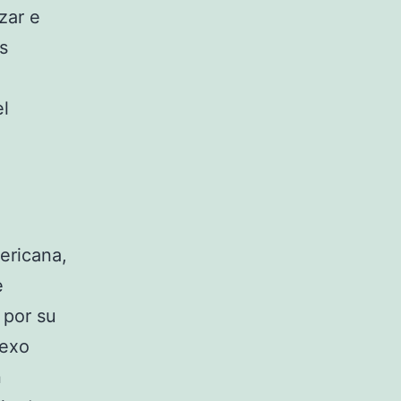
zar e
s
el
ericana,
e
 por su
nexo
n