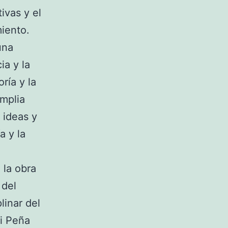
ivas y el
iento.
una
ia y la
ría y la
amplia
 ideas y
a y la
 la obra
 del
linar del
di Peña