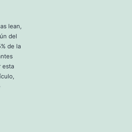
as lean,
mún del
5% de la
antes
 esta
ículo,
e