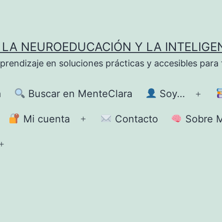
LA NEUROEDUCACIÓN Y LA INTELIGE
ndizaje en soluciones prácticas y accesibles para fa
a
Buscar en MenteClara
Soy…
Abrir
el
Mi cuenta
Contacto
Sobre M
brir
Abrir
men
el
Abrir
enú
menú
el
menú