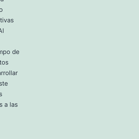
o
tivas
Al
ampo de
tos
rollar
ste
s
s a las