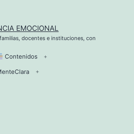
NCIA EMOCIONAL
milias, docentes e instituciones, con
Contenidos
Abrir
el
enteClara
Abrir
ú
menú
el
menú