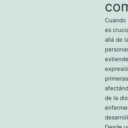
com
Cuando s
es cruci
allá de l
personas
extiende
expresió
primeras
afectánd
de la di
enfermed
desarrol
Desde un