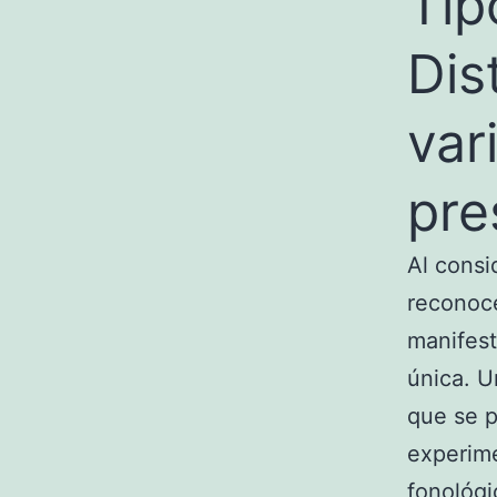
Tip
Dis
var
pre
Al consi
reconoce
manifest
única. U
que se p
experime
fonológi