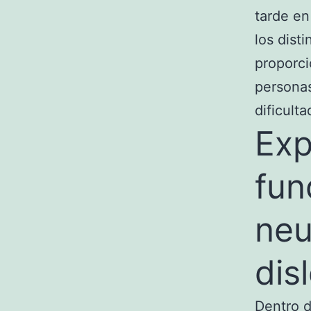
tarde en
los dist
proporci
personas
dificulta
Exp
fu
neu
dis
Dentro d