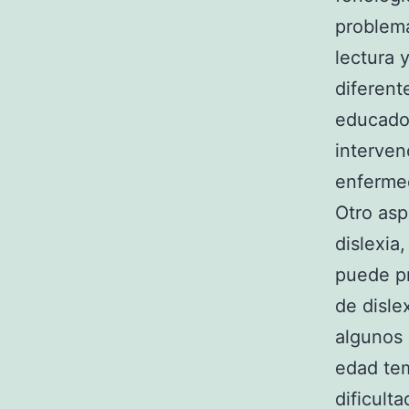
problema
lectura 
diferente
educado
interven
enferme
Otro asp
dislexia
puede pr
de disle
algunos 
edad tem
dificulta