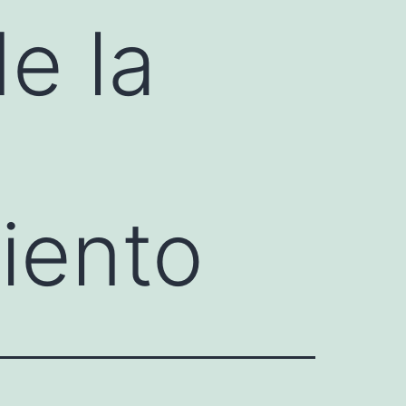
e la
iento