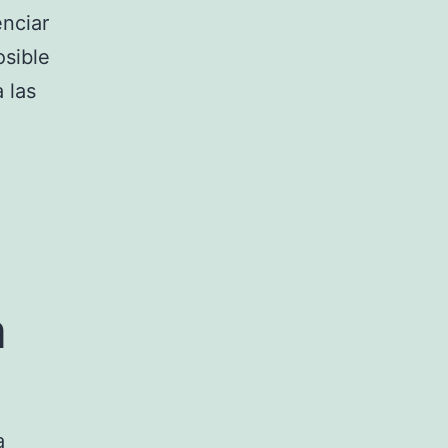
enciar
osible
 las
a
a