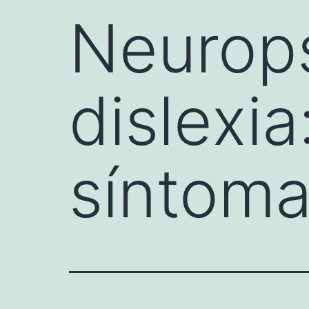
Neurops
dislexia
síntoma