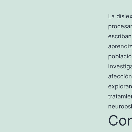
La disle
procesam
escriban
aprendiz
població
investig
afección
explorar
tratamie
neuropsi
Com