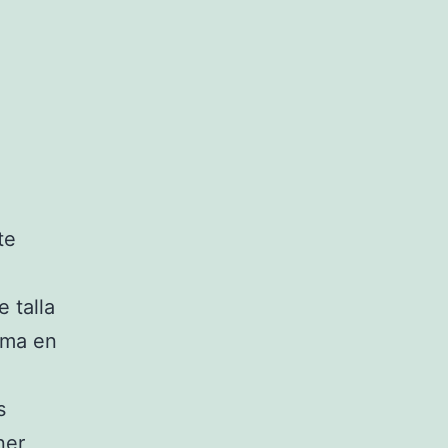
te
 talla
orma en
s
ner