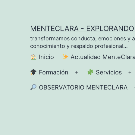
Saltar
al
contenido
MENTECLARA - EXPLORANDO 
transformamos conducta, emociones y apre
conocimiento y respaldo profesional…
Inicio
Actualidad MenteClar
Formación
Servicios
Abrir
A
el
el
OBSERVATORIO MENTECLARA
menú
m