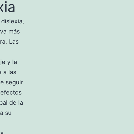
xia
dislexia,
 va más
ura. Las
je y la
 a las
e seguir
 efectos
bal de la
a su
la