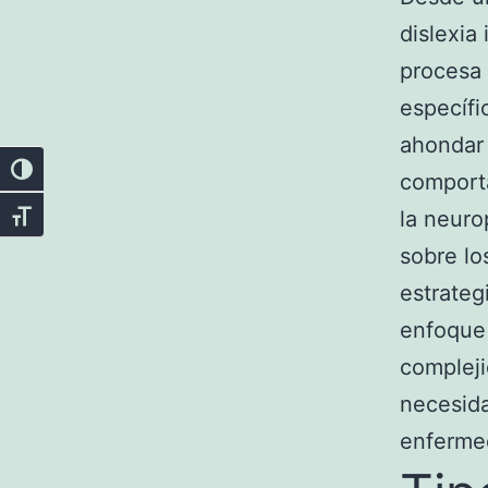
dislexia
procesa 
específi
ahondar 
Alternar alto contraste
comporta
la neuro
Alternar tamaño de letra
sobre lo
estrateg
enfoque 
compleji
necesida
enferme