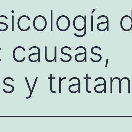
icología d
: causas,
s y tratam