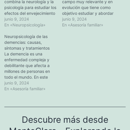
combina la neurología y la
campo muy relevante y en
psicología para estudiar los
evolución que tiene como
efectos del envejecimiento
objetivo estudiar y abordar
en los procesos cognitivos
junio 9, 2024
los cambios cognitivos
junio 9, 2024
y conductuales. Esta
En «Neuropsicología»
asociados al
En «Asesoría familiar»
disciplina desempeña un
envejecimiento. Esta rama
papel crucial en la
Neuropsicología de las
de la Neurociencia
comprensión y evaluación
demencias: causas,
desempeña un papel clave
del estado cognitivo de los
síntomas y tratamientos
en el cuidado y la
adultos mayores, así como
La demencia es una
rehabilitación de las
en el diagnóstico de la…
enfermedad compleja y
personas mayores y es
debilitante que afecta a
crucial para diagnosticar…
millones de personas en
todo el mundo. En este
artículo, exploraremos el
junio 9, 2024
papel de la
En «Asesoría familiar»
neuropsicología en la
comprensión y el
diagnóstico de distintos
tipos de demencia, como
Descubre más desde
la enfermedad de
Alzheimer, la demencia
vascular y la demencia