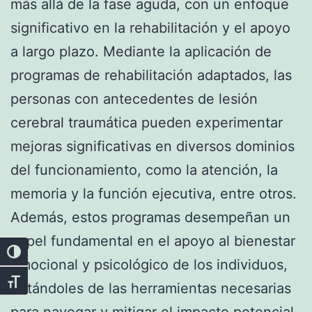
más allá de la fase aguda, con un enfoque
significativo en la rehabilitación y el apoyo
a largo plazo. Mediante la aplicación de
programas de rehabilitación adaptados, las
personas con antecedentes de lesión
cerebral traumática pueden experimentar
mejoras significativas en diversos dominios
del funcionamiento, como la atención, la
memoria y la función ejecutiva, entre otros.
Además, estos programas desempeñan un
papel fundamental en el apoyo al bienestar
Alternar alto contraste
emocional y psicológico de los individuos,
Alternar tamaño de letra
dotándoles de las herramientas necesarias
para navegar y mitigar el impacto potencial