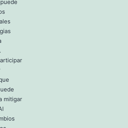
e puede
os
ales
gias
a
.
rticipar
r
 que
 puede
a mitigar
Al
ambios