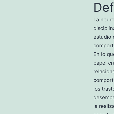
Def
La neuro
discipli
estudio 
comporta
En lo qu
papel cr
relacion
comporta
los tras
desempeñ
la reali