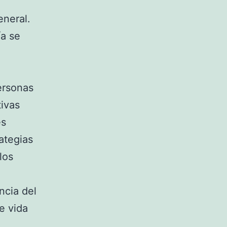
eneral.
ía se
ersonas
tivas
es
rategias
los
ncia del
e vida