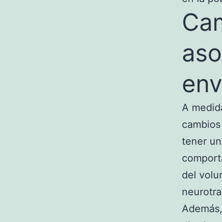
Cam
aso
env
A medida
cambios 
tener un
comporta
del volu
neurotra
Además,