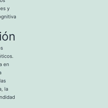
los
nes y
gnitiva
ión
os
ticos.
a en
a
las
, la
undidad