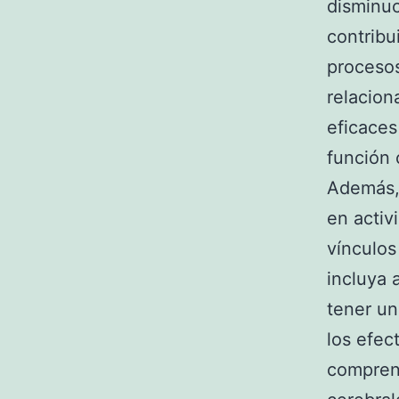
disminuc
contribu
procesos
relacion
eficaces
función 
Además, 
en activ
vínculos
incluya 
tener un
los efec
compren