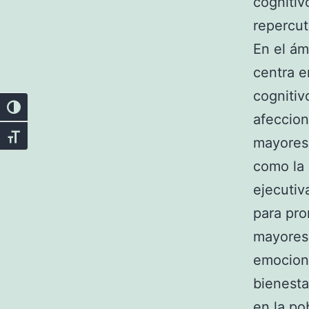
cognitiv
repercut
En el ám
centra e
cognitiv
Alternar alto contraste
afeccion
Alternar tamaño de letra
mayores.
como la 
ejecutiv
para pro
mayores.
emociona
bienesta
en la po