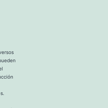
versos
 pueden
el
ucción
s.