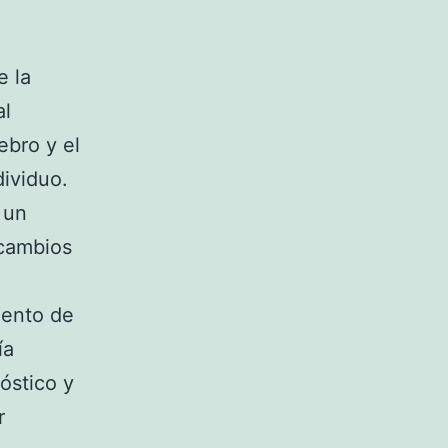
e la
al
ebro y el
ividuo.
 un
 cambios
iento de
ía
óstico y
r