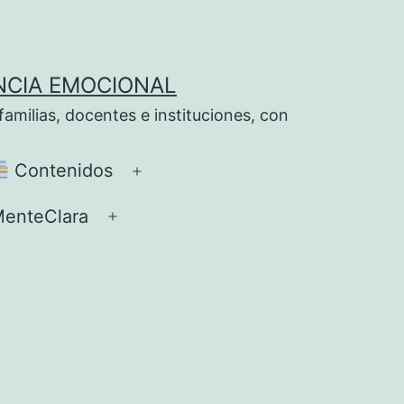
NCIA EMOCIONAL
milias, docentes e instituciones, con
Contenidos
Abrir
el
enteClara
Abrir
ú
menú
el
menú