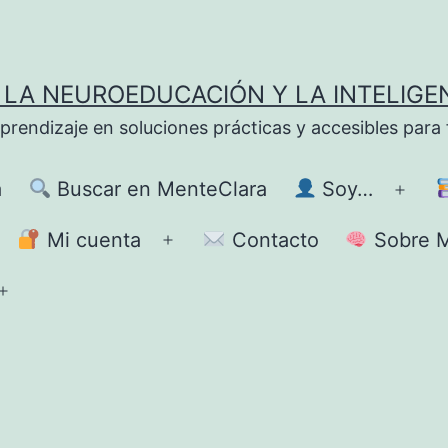
LA NEUROEDUCACIÓN Y LA INTELIGE
ndizaje en soluciones prácticas y accesibles para fa
a
Buscar en MenteClara
Soy…
Abrir
el
Mi cuenta
Contacto
Sobre M
brir
Abrir
men
el
Abrir
enú
menú
el
menú