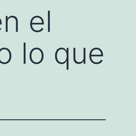
n el
o lo que