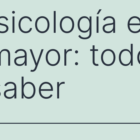
icología e
mayor: tod
saber