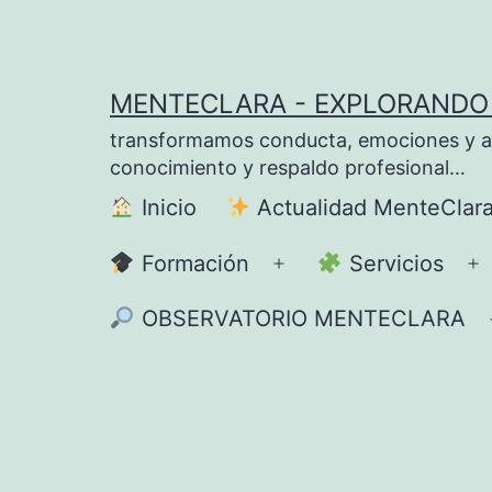
Saltar
al
contenido
MENTECLARA - EXPLORANDO 
transformamos conducta, emociones y apre
conocimiento y respaldo profesional…
Inicio
Actualidad MenteClar
Formación
Servicios
Abrir
A
el
el
OBSERVATORIO MENTECLARA
menú
m