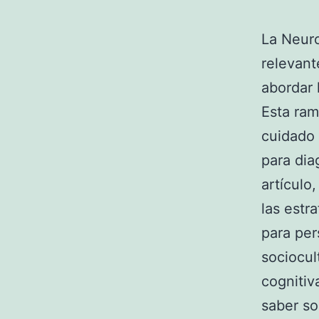
La Neur
relevant
abordar 
Esta ram
cuidado 
para dia
artículo
las estr
para per
sociocul
cognitiv
saber so