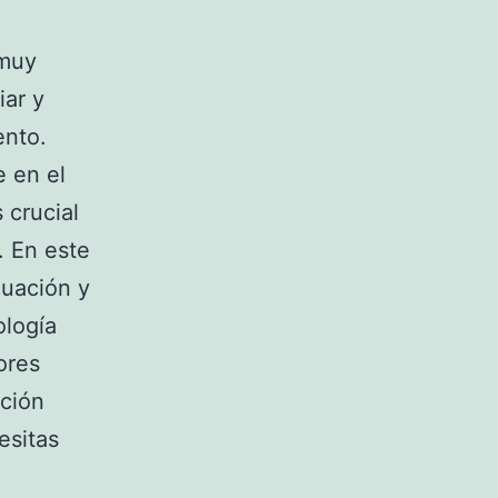
 muy
iar y
ento.
 en el
 crucial
. En este
luación y
ología
ores
nción
esitas