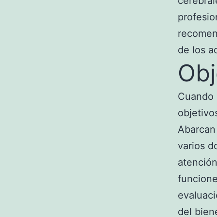
cerebral
profesio
recomend
de los a
Obj
Cuando s
objetivo
Abarcan 
varios d
atención
funcione
evaluaci
del bien