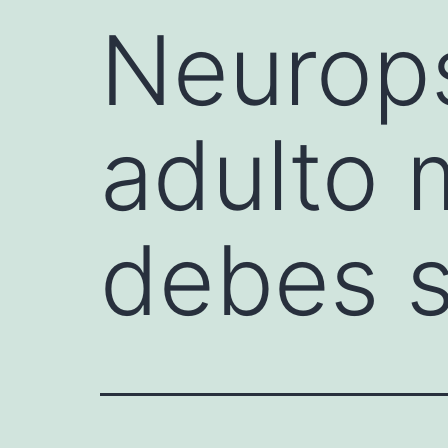
Neurops
adulto 
debes 