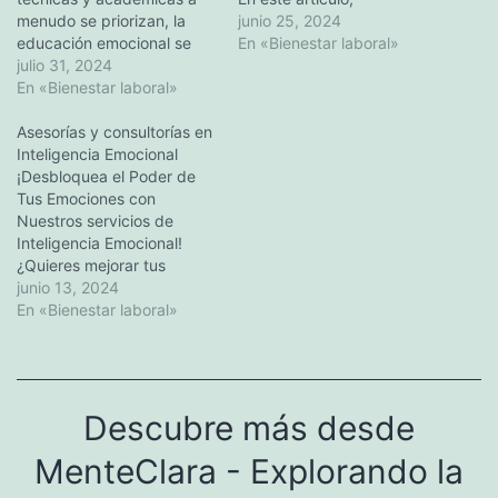
menudo se priorizan, la
exploraremos los mejores
junio 25, 2024
educación emocional se
recursos disponibles para
En «Bienestar laboral»
pasa por alto. Sin
julio 31, 2024
desarrollar la inteligencia
embargo, no invertir en
En «Bienestar laboral»
emocional y construir
nuestra educación
relaciones positivas.
emocional puede tener
Asesorías y consultorías en
Aprendiendo técnicas y
profundas implicaciones en
Inteligencia Emocional
utilizando herramientas,
nuestra vida personal y
¡Desbloquea el Poder de
puedes reforzar tus
laboral. Este artículo
Tus Emociones con
habilidades emocionales y
explora las consecuencias
Nuestros servicios de
mejorar tu calidad de vida
de esta omisión y ofrece
Inteligencia Emocional!
en general. Deja que te…
soluciones…
¿Quieres mejorar tus
relaciones, impulsar tu
junio 13, 2024
carrera y enriquecer tu
En «Bienestar laboral»
bienestar personal?
Descubre el arte de la
inteligencia emocional: la
clave para dominar tus
Descubre más desde
emociones y comprender a
los demás. En nuestros
MenteClara - Explorando la
talleres y cursos de
desarrollo de…