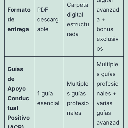
digital
Carpeta
Formato
PDF
avanzad
digital
de
descarg
a +
estructu
entrega
able
bonus
rada
exclusiv
os
Multiple
Guías
s guías
de
Multiple
profesio
Apoyo
1 guía
s guías
nales +
Conduc
esencial
profesio
varias
tual
nales
guías
Positivo
avanzad
(ACP)