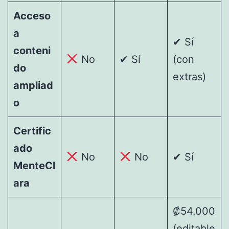
Acceso
a
✔ Sí
conteni
No
✔ Sí
(con
do
extras)
ampliad
o
Certific
ado
No
No
✔ Sí
MenteCl
ara
₡54.000
(editable