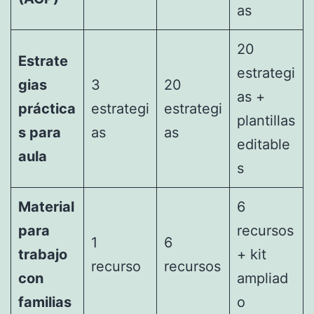
as
20
Estrate
estrategi
gias
3
20
as +
práctica
estrategi
estrategi
plantillas
s para
as
as
editable
aula
s
Material
6
para
recursos
1
6
trabajo
+ kit
recurso
recursos
con
ampliad
familias
o