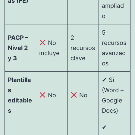
as (FE)
ampliad
o
5
PACP –
2
No
recursos
Nivel 2
recursos
incluye
avanzad
y 3
clave
os
Plantilla
✔ Sí
s
(Word –
No
No
editable
Google
s
Docs)
✔