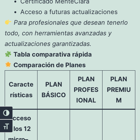
Certificado MenteClara
Acceso a futuras actualizaciones
Para profesionales que desean tenerlo
todo, con herramientas avanzadas y
actualizaciones garantizadas.
Tabla comparativa rápida
Comparación de Planes
PLAN
PLAN
Caracte
PLAN
PROFES
PREMIU
rísticas
BÁSICO
IONAL
M
Alternar alto contraste
Acceso
Alternar tamaño de letra
a los 12
micro–