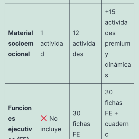
+15
activida
Material
1
12
des
socioem
activida
activida
premium
ocional
d
des
y
dinámica
s
30
fichas
Funcion
30
FE +
es
No
fichas
cuadern
ejecutiv
incluye
FE
o