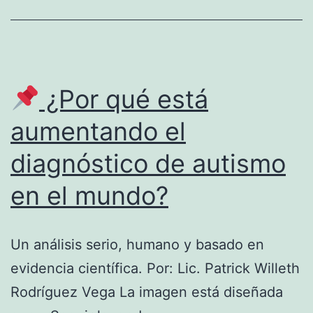
Registro
paso
a
paso
¿Por qué está
para
aumentando el
participar
diagnóstico de autismo
en
nuestro
en el mundo?
próximo
Webinar
Un análisis serio, humano y basado en
Especial
evidencia científica. Por: Lic. Patrick Willeth
en
Rodríguez Vega La imagen está diseñada
el