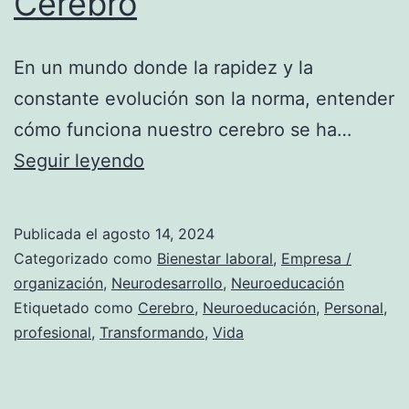
Cerebro
En un mundo donde la rapidez y la
constante evolución son la norma, entender
cómo funciona nuestro cerebro se ha…
Neuroeducación:
Seguir leyendo
Transformando
tu
Publicada el
agosto 14, 2024
Vida
Categorizado como
Bienestar laboral
,
Empresa /
Personal
organización
,
Neurodesarrollo
,
Neuroeducación
Etiquetado como
Cerebro
,
Neuroeducación
,
Personal
,
y
profesional
,
Transformando
,
Vida
Profesional
con
el