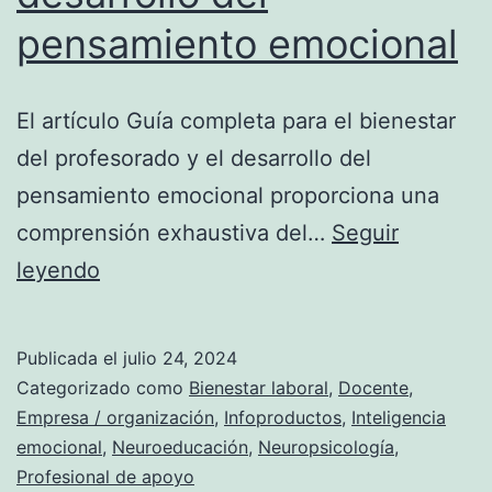
pensamiento emocional
El artículo Guía completa para el bienestar
del profesorado y el desarrollo del
pensamiento emocional proporciona una
comprensión exhaustiva del…
Seguir
Guía
leyendo
completa
para
Publicada el
julio 24, 2024
el
Categorizado como
Bienestar laboral
,
Docente
,
bienestar
Empresa / organización
,
Infoproductos
,
Inteligencia
emocional
,
Neuroeducación
,
Neuropsicología
,
docente
Profesional de apoyo