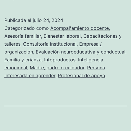
completa
de
Publicada el
julio 24, 2024
educación
Categorizado como
Acompañamiento docente
,
emocional
Asesoría familiar
,
Bienestar laboral
,
Capacitaciones y
talleres
,
Consultoría institucional
,
Empresa /
para
organización
,
Evaluación neuroeducativa y conductual
,
adultos:
Familia y crianza
,
Infoproductos
,
Inteligencia
consejos
emocional
,
Madre, padre o cuidador
,
Persona
interesada en aprender
y
,
Profesional de apoyo
técnicas
efectivas