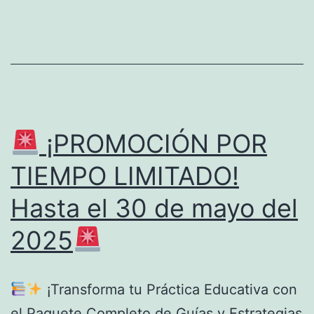
de
Discapacidad
–
Costa
Rica
2025.
¡PROMOCIÓN POR
TIEMPO LIMITADO!
Hasta el 30 de mayo del
2025
¡Transforma tu Práctica Educativa con
el Paquete Completo de Guías y Estrategias