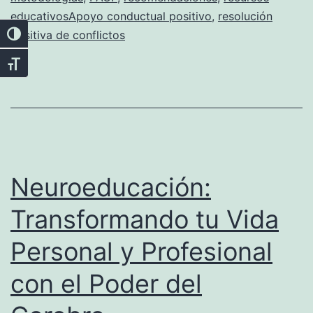
educativosApoyo conductual positivo
,
resolución
positiva de conflictos
Alternar alto contraste
Alternar tamaño de letra
Neuroeducación:
Transformando tu Vida
Personal y Profesional
con el Poder del