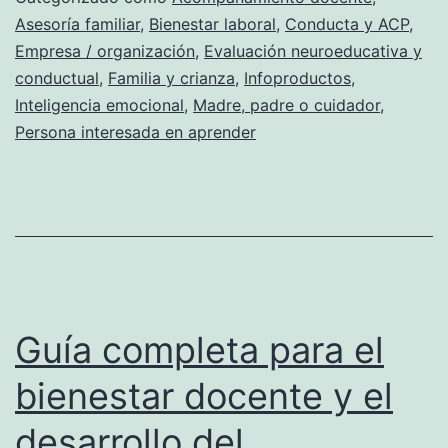
y
Asesoría familiar
,
Bienestar laboral
,
Conducta y ACP
,
Empresa / organización
,
Evaluación neuroeducativa y
la
conductual
,
Familia y crianza
,
Infoproductos
,
inteligenci
Inteligencia emocional
,
Madre, padre o cuidador
,
emocional:
Persona interesada en aprender
guía
completa
Guía completa para el
bienestar docente y el
desarrollo del