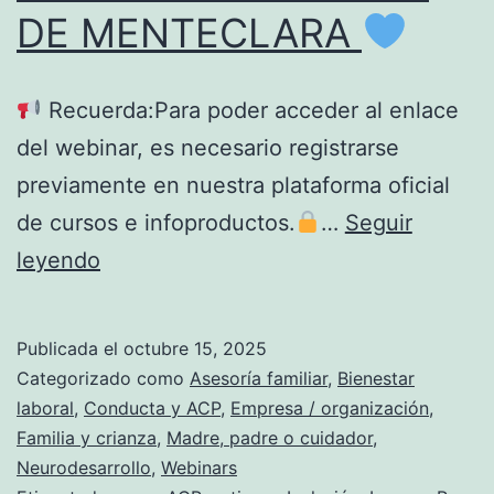
DE MENTECLARA
Recuerda:Para poder acceder al enlace
del webinar, es necesario registrarse
previamente en nuestra plataforma oficial
de cursos e infoproductos.
…
Seguir
leyendo
IMPORTANTE
–
Publicada el
octubre 15, 2025
ACCESO
Categorizado como
Asesoría familiar
,
Bienestar
AL
laboral
,
Conducta y ACP
,
Empresa / organización
,
Familia y crianza
,
Madre, padre o cuidador
,
WEBINAR
Neurodesarrollo
,
Webinars
DE