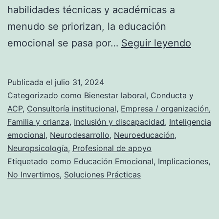
habilidades técnicas y académicas a
menudo se priorizan, la educación
“¿Qué
emocional se pasa por…
Seguir leyendo
Ocurr
Cuan
Publicada el
julio 31, 2024
No
Categorizado como
Bienestar laboral
,
Conducta y
Inver
ACP
,
Consultoría institucional
,
Empresa / organización
,
Familia y crianza
,
Inclusión y discapacidad
,
Inteligencia
en
emocional
,
Neurodesarrollo
,
Neuroeducación
,
Nuest
Neuropsicología
,
Profesional de apoyo
Educa
Etiquetado como
Educación Emocional
,
Implicaciones
,
No Invertimos
,
Soluciones Prácticas
Emoci
Impli
y