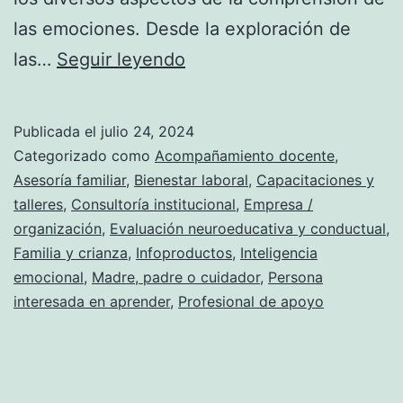
las emociones. Desde la exploración de
Guía
las…
Seguir leyendo
completa
sobre
Publicada el
julio 24, 2024
el
Categorizado como
Acompañamiento docente
,
conocimiento
Asesoría familiar
,
Bienestar laboral
,
Capacitaciones y
talleres
,
Consultoría institucional
,
Empresa /
de
organización
,
Evaluación neuroeducativa y conductual
,
emociones:
Familia y crianza
,
Infoproductos
,
Inteligencia
todo
emocional
,
Madre, padre o cuidador
,
Persona
interesada en aprender
,
Profesional de apoyo
lo
que
necesitas
saber