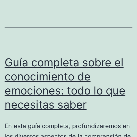
y
el
desarrollo
del
pensamiento
emocional
Guía completa sobre el
conocimiento de
emociones: todo lo que
necesitas saber
En esta guía completa, profundizaremos en
los diversos aspectos de la comprensión de