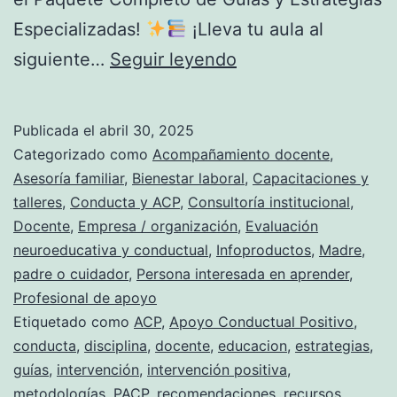
Especializadas!
¡Lleva tu aula al
siguiente…
Seguir leyendo
¡PROMOCIÓN
POR
Publicada el
abril 30, 2025
TIEMPO
Categorizado como
Acompañamiento docente
,
LIMITADO!
Asesoría familiar
,
Bienestar laboral
,
Capacitaciones y
talleres
,
Conducta y ACP
,
Consultoría institucional
,
Hasta
Docente
,
Empresa / organización
,
Evaluación
el
neuroeducativa y conductual
,
Infoproductos
,
Madre,
30
padre o cuidador
,
Persona interesada en aprender
,
Profesional de apoyo
de
Etiquetado como
ACP
,
Apoyo Conductual Positivo
,
mayo
conducta
,
disciplina
,
docente
,
educacion
,
estrategias
,
del
guías
,
intervención
,
intervención positiva
,
2025
metodologías
,
PACP
,
recomendaciones
,
recursos