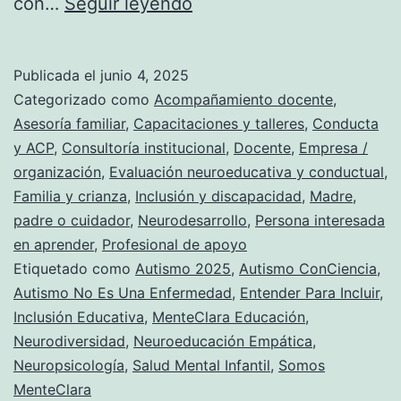
con…
Seguir leyendo
marco
¿Por
de
qué
Publicada el
junio 4, 2025
la
está
Categorizado como
Acompañamiento docente
,
Semana
aumentando
Asesoría familiar
,
Capacitaciones y talleres
,
Conducta
Nacional
y ACP
,
Consultoría institucional
,
Docente
,
Empresa /
el
de
organización
,
Evaluación neuroeducativa y conductual
,
diagnóstico
Familia y crianza
,
Inclusión y discapacidad
,
Madre,
los
de
padre o cuidador
,
Neurodesarrollo
,
Persona interesada
Derechos
en aprender
,
Profesional de apoyo
autismo
de
Etiquetado como
Autismo 2025
,
Autismo ConCiencia
,
en
las
Autismo No Es Una Enfermedad
,
Entender Para Incluir
,
el
Inclusión Educativa
,
MenteClara Educación
,
Personas
mundo?
Neurodiversidad
,
Neuroeducación Empática
,
en
Neuropsicología
,
Salud Mental Infantil
,
Somos
Situación
MenteClara