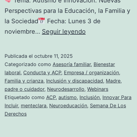
Tema: Autismo e Innovación: Nuevas
Perspectivas para la Educación, la Familia y
la Sociedad
Fecha: Lunes 3 de
noviembre…
Seguir leyendo
¡Atención
comunidad
Publicada el
octubre 11, 2025
MenteClara!
Categorizado como
Asesoría familiar
,
Bienestar
laboral
,
Conducta y ACP
,
Empresa / organización
,
Familia y crianza
,
Inclusión y discapacidad
,
Madre,
Ya
padre o cuidador
,
Neurodesarrollo
,
Webinars
está
Etiquetado como
ACP
,
autismo
,
Inclusión
,
Innovar Para
disponible
Incluir
,
menteclara
,
Neuroeducación
,
Semana De Los
Derechos
la
Guía
de