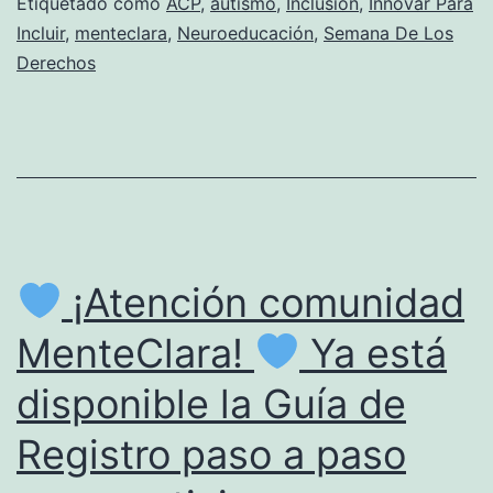
Etiquetado como
ACP
,
autismo
,
Inclusión
,
Innovar Para
MENTECLARA
Incluir
,
menteclara
,
Neuroeducación
,
Semana De Los
Derechos
¡Atención comunidad
MenteClara!
Ya está
disponible la Guía de
Registro paso a paso