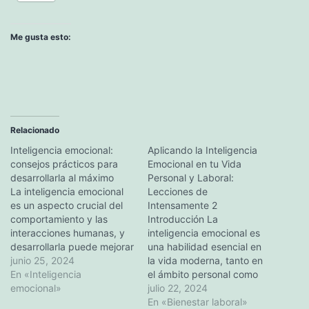
Me gusta esto:
Relacionado
Inteligencia emocional:
Aplicando la Inteligencia
consejos prácticos para
Emocional en tu Vida
desarrollarla al máximo
Personal y Laboral:
La inteligencia emocional
Lecciones de
es un aspecto crucial del
Intensamente 2
comportamiento y las
Introducción La
interacciones humanas, y
inteligencia emocional es
desarrollarla puede mejorar
una habilidad esencial en
enormemente nuestra vida
junio 25, 2024
la vida moderna, tanto en
cotidiana y nuestras
En «Inteligencia
el ámbito personal como
relaciones. En este artículo,
emocional»
en el laboral. La película
julio 22, 2024
exploraremos consejos
"Intensamente 2" nos
En «Bienestar laboral»