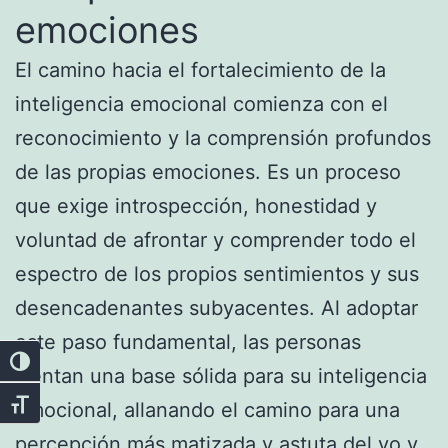
emociones
El camino hacia el fortalecimiento de la
inteligencia emocional comienza con el
reconocimiento y la comprensión profundos
de las propias emociones. Es un proceso
que exige introspección, honestidad y
voluntad de afrontar y comprender todo el
espectro de los propios sentimientos y sus
desencadenantes subyacentes. Al adoptar
este paso fundamental, las personas
Alternar alto contraste
sientan una base sólida para su inteligencia
emocional, allanando el camino para una
Alternar tamaño de letra
percepción más matizada y astuta del yo y