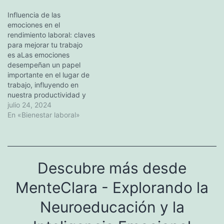
prácticos y estrategias
ofrece valiosas lecciones
para maximizar nuestra
Influencia de las
sobre cómo manejar
inteligencia emocional y
emociones en el
nuestras emociones y las
mejorar nuestro bienestar
rendimiento laboral: claves
de los demás. Este artículo
general. Desde la
para mejorar tu trabajo
explora cómo puedes
autoevaluación hasta la
es aLas emociones
aplicar estas enseñanzas
comunicación eficaz y…
desempeñan un papel
para mejorar tu…
importante en el lugar de
trabajo, influyendo en
nuestra productividad y
rendimiento. En este
julio 24, 2024
artículo, exploraremos
En «Bienestar laboral»
consejos clave sobre cómo
mejorar tu trabajo
gestionando eficazmente
tus emociones.
Descubre más desde
Hablaremos de la
importancia de
MenteClara - Explorando la
comprender tu propia
inteligencia emocional,
Neuroeducación y la
trabajar en tus puntos
débiles, observar a…