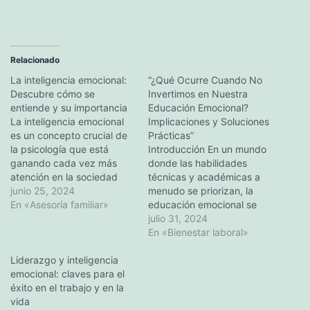
Relacionado
La inteligencia emocional:
“¿Qué Ocurre Cuando No
Descubre cómo se
Invertimos en Nuestra
entiende y su importancia
Educación Emocional?
La inteligencia emocional
Implicaciones y Soluciones
es un concepto crucial de
Prácticas”
la psicología que está
Introducción En un mundo
ganando cada vez más
donde las habilidades
atención en la sociedad
técnicas y académicas a
actual. En este artículo
junio 25, 2024
menudo se priorizan, la
exploraremos qué es la
En «Asesoría familiar»
educación emocional se
inteligencia emocional, las
pasa por alto. Sin
julio 31, 2024
distintas habilidades que
embargo, no invertir en
En «Bienestar laboral»
engloba y su importancia
nuestra educación
en nuestra vida cotidiana.
Liderazgo y inteligencia
emocional puede tener
También hablaremos de
emocional: claves para el
profundas implicaciones en
cómo desarrollar y mejorar
éxito en el trabajo y en la
nuestra vida personal y
la…
vida
laboral. Este artículo