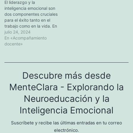
El liderazgo y la
explora las consecuencias
inteligencia emocional son
de esta omisión y ofrece
dos componentes cruciales
soluciones…
para el éxito tanto en el
trabajo como en la vida. En
este artículo, exploraremos
julio 24, 2024
el concepto de inteligencia
En «Acompañamiento
emocional, cómo se
docente»
relaciona con el liderazgo
eficaz y los beneficios de
cultivar esta habilidad.
Además, hablaremos de
Descubre más desde
formas prácticas de…
MenteClara - Explorando la
Neuroeducación y la
Inteligencia Emocional
Suscríbete y recibe las últimas entradas en tu correo
electrónico.