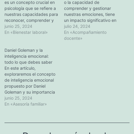
es un concepto crucial en
o la capacidad de
psicología que se refiere a
comprender y gestionar
nuestras capacidades para
nuestras emociones, tiene
reconocer, comprender y
un impacto significativo en
gestionar nuestras propias
junio 25, 2024
nuestra vida cotidiana. En
julio 24, 2024
emociones, así como las
En «Bienestar laboral»
este artículo, exploraremos
En «Acompañamiento
emociones de los demás.
la importancia de la
docente»
Al desarrollar esta
inteligencia emocional en
habilidad, podemos
Daniel Goleman y la
las situaciones cotidianas y
mejorar nuestro bienestar
inteligencia emocional:
proporcionaremos
general, establecer
todo lo que debes saber
consejos para desarrollar
relaciones más sanas y
En este artículo,
esta valiosa habilidad.
tomar mejores decisiones.
exploraremos el concepto
Desde la gestión de
En este artículo,…
de inteligencia emocional
conflictos y el
propuesto por Daniel
establecimiento…
Goleman y su importancia
en nuestras vidas. Desde
junio 25, 2024
su definición hasta sus
En «Asesoría familiar»
dimensiones, aplicaciones
y consejos para su
desarrollo,
proporcionaremos una
comprensión exhaustiva