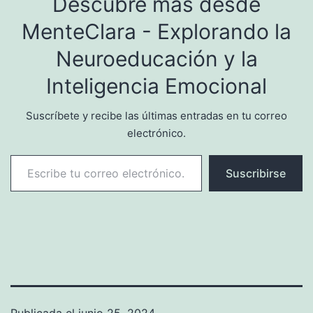
Descubre más desde
de la inteligencia
MenteClara - Explorando la
emocional y su impacto en
nuestras relaciones, éxito y
Neuroeducación y la
bienestar general. Tanto…
Inteligencia Emocional
Suscríbete y recibe las últimas entradas en tu correo
electrónico.
Escribe tu correo electrónico…
Suscribirse