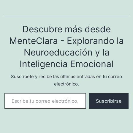
de inteligencia emocional,
sus beneficios, atributos
clave y aplicaciones
prácticas en el lugar de
Descubre más desde
trabajo. También
profundizaremos en la
MenteClara - Explorando la
importancia de la
inteligencia emocional…
Neuroeducación y la
Inteligencia Emocional
Suscríbete y recibe las últimas entradas en tu correo
electrónico.
Escribe tu correo electrónico…
Suscribirse