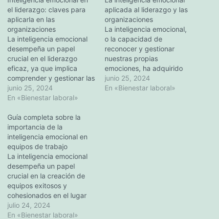
el liderazgo: claves para
aplicada al liderazgo y las
aplicarla en las
organizaciones
organizaciones
La inteligencia emocional,
La inteligencia emocional
o la capacidad de
desempeña un papel
reconocer y gestionar
crucial en el liderazgo
nuestras propias
eficaz, ya que implica
emociones, ha adquirido
comprender y gestionar las
una importancia creciente
junio 25, 2024
propias emociones, así
junio 25, 2024
en el contexto del
En «Bienestar laboral»
como las de los demás. En
En «Bienestar laboral»
liderazgo y las
el lugar de trabajo, la
organizaciones. En este
inteligencia emocional
Guía completa sobre la
artículo, exploraremos los
puede conducir a mejorar
importancia de la
elementos clave de la
las relaciones, la
inteligencia emocional en
inteligencia emocional, su
colaboración y la
equipos de trabajo
impacto en la eficacia del
resolución de problemas,
La inteligencia emocional
liderazgo y las formas de
contribuyendo en última…
desempeña un papel
desarrollar y…
crucial en la creación de
equipos exitosos y
cohesionados en el lugar
de trabajo. Esta completa
julio 24, 2024
guía abarcará la definición
En «Bienestar laboral»