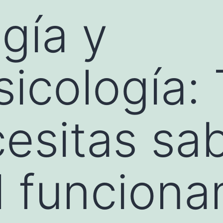
gía y
icología: 
esitas sa
l funcion