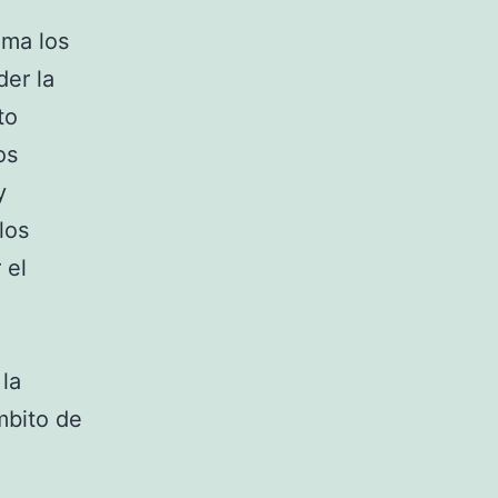
ama los
der la
to
os
y
los
 el
la
mbito de