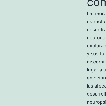
co
La neuro
estructu
desentra
neuronal
explorac
y sus fu
discerni
lugar a 
emociona
las afec
desarrol
neuropsi