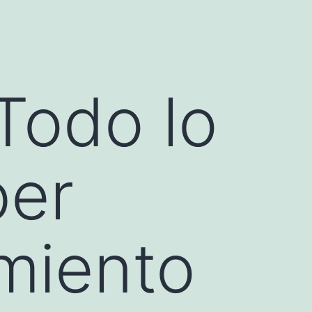
Todo lo
ber
amiento