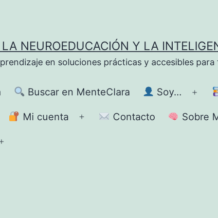
LA NEUROEDUCACIÓN Y LA INTELIGE
ndizaje en soluciones prácticas y accesibles para fa
a
Buscar en MenteClara
Soy…
Abrir
el
Mi cuenta
Contacto
Sobre M
brir
Abrir
men
el
Abrir
enú
menú
el
menú