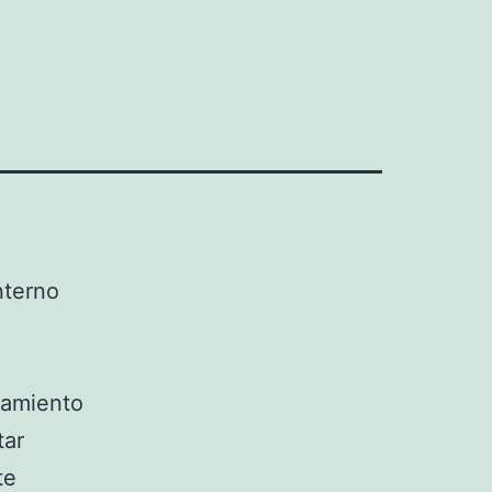
nterno
tamiento
tar
te