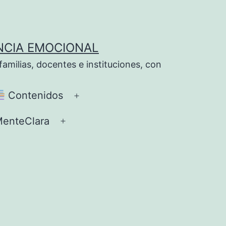
NCIA EMOCIONAL
milias, docentes e instituciones, con
Contenidos
Abrir
el
enteClara
Abrir
ú
menú
el
menú