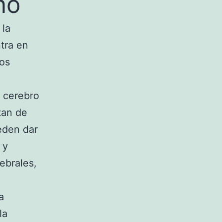
no
 la
tra en
mos
l cerebro
tan de
eden dar
 y
ebrales,
a
la