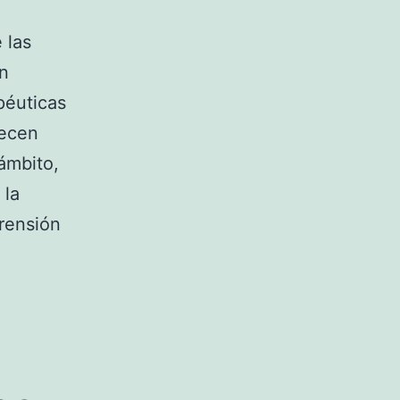
 las
én
péuticas
decen
ámbito,
 la
rensión