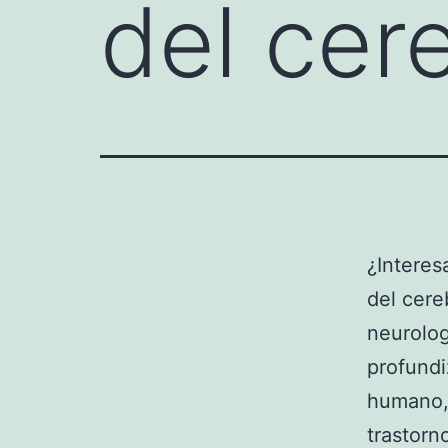
del cer
¿Interes
del cere
neurolog
profundi
humano, 
trastorn