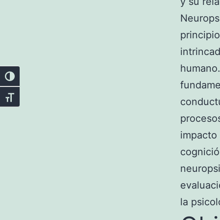
y su rel
Neurops
principi
intrinca
humano. 
Alternar alto contraste
fundamen
Alternar tamaño de letra
conductu
procesos
impacto 
cognició
neurops
evaluaci
la psicol