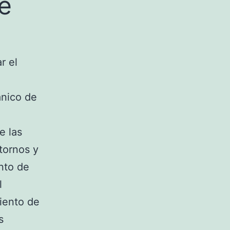
e
r el
anico de
e las
stornos y
nto de
l
miento de
s