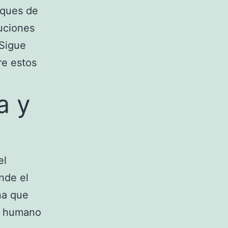
oques de
buciones
 Sigue
re estos
a y
el
nde el
ina que
ro humano