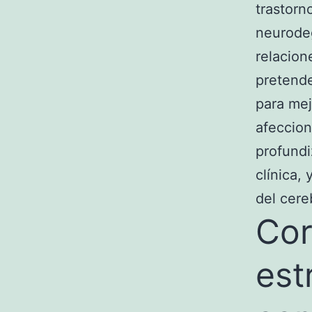
trastorn
neurodeg
relacion
pretende
para mej
afeccion
profundi
clínica,
del cere
Cor
est