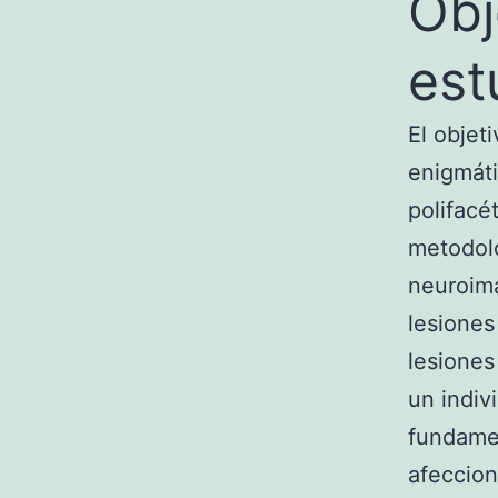
Obj
est
El objet
enigmát
polifacé
metodolo
neuroima
lesiones
lesiones
un indiv
fundamen
afeccion