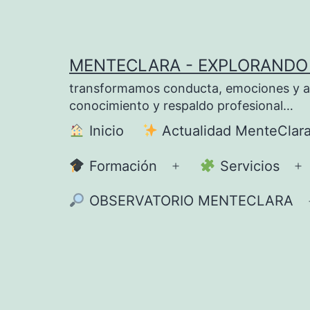
Saltar
al
contenido
MENTECLARA - EXPLORANDO 
transformamos conducta, emociones y apre
conocimiento y respaldo profesional…
Inicio
Actualidad MenteClar
Formación
Servicios
Abrir
A
el
el
OBSERVATORIO MENTECLARA
menú
m