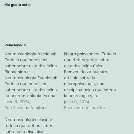
Me gusta esto:
Relacionado
Neuropsicología funcional:
Neuro psicológico: Todo lo
Todo lo que necesitas
que debes saber sobre
saber sobre esta disciplina
esta disciplina única
Bienvenido a
Bienvenidos a nuestro
Neuropsicología Funcional:
artículo sobre la
Todo lo que necesitas
neuropsicología, una
saber sobre esta disciplina.
disciplina única que integra
La neuropsicología es una
la neurología y la
rama de la psicología que
junio 9, 2024
psicología. En este artículo,
junio 9, 2024
examina la relación entre el
En «Asesoría familiar»
exploraremos la fascinante
En «Neurodesarrollo»
funcionamiento del cerebro
relación entre el cerebro y
y la conducta. En concreto,
Neuropsicología clásica:
el comportamiento
la neuropsicología
todo lo que debes saber
humano, los objetivos
funcional se centra en
sobre esta disciplina
clave de la neuropsicología