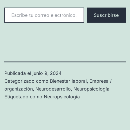
Escribe tu correo electrónico…
Suscribirse
Publicada el
junio 9, 2024
Categorizado como
Bienestar laboral
,
Empresa /
organización
,
Neurodesarrollo
,
Neuropsicología
Etiquetado como
Neuropsicología