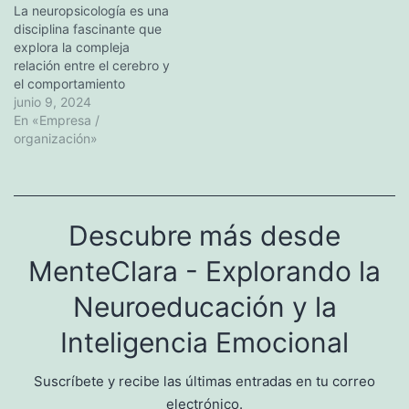
cómo el cerebro controla
La neuropsicología es una
y su importancia tanto en
las conductas, el
disciplina fascinante que
la investigación como en el
aprendizaje y la…
explora la compleja
ámbito clínico. También…
relación entre el cerebro y
el comportamiento
humano. Combinando
junio 9, 2024
conocimientos de
En «Empresa /
neurología y psicología, es
organización»
un campo científico que
pretende comprender la
influencia del cerebro en el
comportamiento. En este
Descubre más desde
artículo, profundizaremos
en los orígenes, la
MenteClara - Explorando la
evolución y las teorías…
Neuroeducación y la
Inteligencia Emocional
Suscríbete y recibe las últimas entradas en tu correo
electrónico.